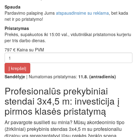
Spauda
Pardavimo palapinę Jums
atspausdinsime su reklama
, bet kada
net ir po pristatymo!
Pristatymas
Prekės, supakuotos iki 15:00 val., vidutiniškai pristatomos kurjeriu
per tris darbo dienas.
797 €
Kaina su PVM
Į krepšelį
Sandėlyje
| Numatomas pristatymas:
11.8. (antradienis)
Profesionalūs prekybiniai
stendai 3x4,5 m: investicija į
pirmos klasės pristatymą
Ar pavargote susilieti su minia? Mūsų akordeoninio tipo
(žirkliniai) prekybinis stendas 3x4,5 m su profesionaliu
dizainu yra reprezentatyvi jūsų prekės ženklo scena.