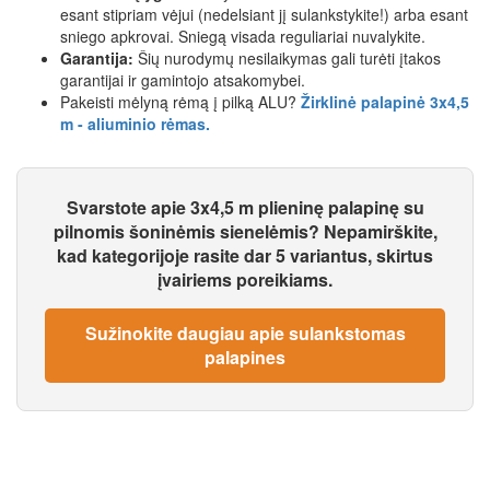
esant stipriam vėjui (nedelsiant jį sulankstykite!) arba esant
sniego apkrovai. Sniegą visada reguliariai nuvalykite.
Garantija:
Šių nurodymų nesilaikymas gali turėti įtakos
garantijai ir gamintojo atsakomybei.
Pakeisti mėlyną rėmą į pilką ALU?
Žirklinė palapinė 3x4,5
m - aliuminio rėmas.
Svarstote apie 3x4,5 m plieninę palapinę su
pilnomis šoninėmis sienelėmis? Nepamirškite,
kad kategorijoje rasite dar 5 variantus, skirtus
įvairiems poreikiams.
Sužinokite daugiau apie sulankstomas
palapines