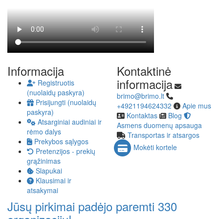
Informacija
Kontaktinė
informacija
Registruotis
(nuolaidų paskyra)
brimo@brimo.lt
Prisijungti (nuolaidų
+4921194624332
Apie mus
paskyra)
Kontaktas
Blog
Atsarginiai audiniai ir
Asmens duomenų apsauga
rėmo dalys
Transportas ir atsargos
Prekybos sąlygos
Mokėti kortele
Pretenzijos - prekių
grąžinimas
Slapukai
Klausimai ir
atsakymai
Jūsų pirkimai padėjo paremti 330