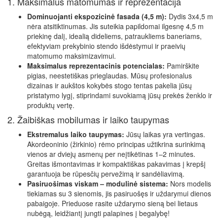
1. Maksimalus matomumas ir reprezentacija
Dominuojanti ekspozicinė fasada (4,5 m):
Dydis 3x4,5 m
nėra atsitiktinumas. Jis suteikia papildomai ilgesnę 4,5 m
priekinę dalį, idealią dideliems, patraukliems baneriams,
efektyviam prekybinio stendo išdėstymui ir praeivių
matomumo maksimizavimui.
Maksimalus reprezentacinis potencialas:
Pamirškite
pigias, neestetiškas prieglaudas. Mūsų profesionalus
dizainas ir aukštos kokybės stogo tentas pakelia jūsų
pristatymo lygį, stiprindami suvokiamą jūsų prekės ženklo ir
produktų vertę.
2. Žaibiškas mobilumas ir laiko taupymas
Ekstremalus laiko taupymas:
Jūsų laikas yra vertingas.
Akordeoninio (žirkinio) rėmo principas užtikrina surinkimą
vienos ar dviejų asmenų per neįtikėtinas 1–2 minutes.
Greitas išmontavimas ir kompaktiškas pakavimas į krepšį
garantuoja be rūpesčių pervežimą ir sandėliavimą.
Pasiruošimas viskam – modulinė sistema:
Nors modelis
tiekiamas su 3 sienomis, jis pasiruošęs ir uždarymui dienos
pabaigoje. Prieduose rasite uždarymo sieną bei lietaus
nubėgą, leidžiantį jungti palapines į begalybę!