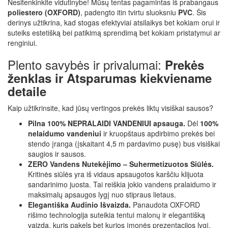
Nesitenkinkite vidutinybe! Mūsų tentas pagamintas iš prabangaus
poliestero (OXFORD)
, padengto itin tvirtu sluoksniu
PVC
. Šis
derinys užtikrina, kad stogas efektyviai atsilaikys bet kokiam orui ir
suteiks estetišką bei patikimą sprendimą bet kokiam pristatymui ar
renginiui.
Plento savybės ir privalumai:
Prekės
ženklas ir Atsparumas kiekviename
detaile
Kaip užtikrinsite, kad jūsų vertingos prekės liktų visiškai sausos?
Pilna 100% NEPRALAIDI VANDENIUI apsauga.
Dėl
100%
nelaidumo vandeniui
ir kruopštaus apdirbimo prekės bei
stendo įranga (įskaitant 4,5 m pardavimo pusę) bus visiškai
saugios ir sausos.
ZERO Vandens Nutekėjimo – Suhermetizuotos Siūlės.
Kritinės siūlės yra iš vidaus apsaugotos karščiu klijuota
sandarinimo juosta. Tai reiškia jokio vandens pralaidumo ir
maksimalų apsaugos lygį nuo stipraus lietaus.
Elegantiška Audinio Išvaizda.
Panaudota OXFORD
rišimo technologija suteikia tentui malonų ir elegantišką
vaizdą, kuris pakels bet kurios įmonės prezentacijos lygį.