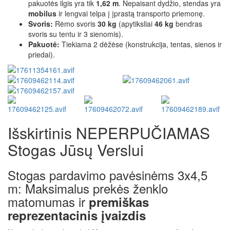
pakuotės ilgis yra tik
1,62 m
. Nepaisant dydžio, stendas yra
mobilus
ir lengvai telpa į įprastą transporto priemonę.
Svoris:
Rėmo svoris
30 kg
(apytiksliai
46 kg
bendras
svoris su tentu ir 3 sienomis).
Pakuotė:
Tiekiama 2 dėžėse (konstrukcija, tentas, sienos ir
priedai).
Išskirtinis NEPERPUČIAMAS
Stogas Jūsų Verslui
Stogas pardavimo pavėsinėms 3x4,5
m: Maksimalus prekės ženklo
matomumas ir
premiškas
reprezentacinis įvaizdis