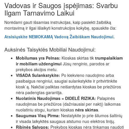
Vadovas ir Saugos įspėjimas: Svarbu
Ilgam Tarnavimo Laikui
Norėdami gauti išsamias instrukcijas, kaip pasiekti žaibišką
montavimą ir ilgai išlaikyti konstrukcijos kokybę, spauskite čia:
Atsisiųskite NEMOKAMĄ Vadovą Žaibiškam Naudojimui.
Auksinės Taisyklės Mobiliai Naudojimui:
Mobilumas yra Pelnas:
Kioskas skirtas tik
trumpalaikiam
ir mobiliam uždengimui
Jūsų renginio, parodos ar
prekybos akcijos metu.
VISADA Sulankstykite:
Po kiekvieno naudojimo arba
pasibaigus renginiui, saugiai sulankstykite ir pritvirtinkite
kiosk`ą. Nakčiai paliktas neišardytas kioskas be priežiūros
nėra padengtas garantija.
Nuolatinis Naudojimas = DIDELĖ RIZIKA:
Palapinės
naudojimas be priežiūros (dažniausiai per naktį) laikomas
nuolatiniu stogu, kuriam kioskas
nėra skirtas
.
Saugumas Visų Pirma:
Nestatykite jo prie šilumos šaltinių
ir visada laikykitės saugaus atstumo nuo elektros linijų.
Ribinės Sąlygos:
Prekybos kioskas nėra tinkamas naudoti