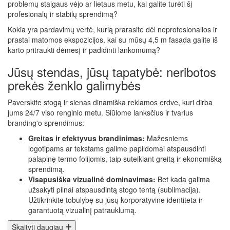
problemų staigaus vėjo ar lietaus metu, kai galite turėti šį
profesionalų ir stabilų sprendimą?
Kokia yra pardavimų vertė, kurią prarasite dėl neprofesionalios ir
prastai matomos ekspozicijos, kai su mūsų 4,5 m fasada galite iš
karto pritraukti dėmesį ir padidinti lankomumą?
Jūsų stendas, jūsų tapatybė: neribotos
prekės ženklo galimybės
Paverskite stogą ir sienas dinamiška reklamos erdve, kuri dirba
jums 24/7 viso renginio metu. Siūlome lanksčius ir tvarius
branding'o sprendimus:
Greitas ir efektyvus brandinimas:
Mažesniems
logotipams ar tekstams galime papildomai atspausdinti
palapinę termo folijomis, taip suteikiant greitą ir ekonomišką
sprendimą.
Visapusiška vizualinė dominavimas:
Bet kada galima
užsakyti pilnai atspausdintą stogo tentą (sublimacija).
Užtikrinkite tobulybę su jūsų korporatyvine identiteta ir
garantuotą vizualinį patrauklumą.
Skaityti daugiau