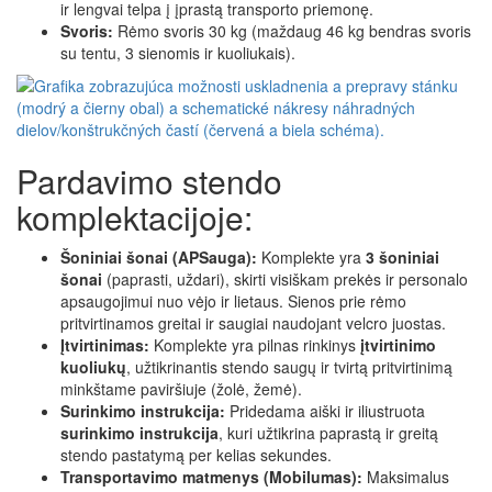
ir lengvai telpa į įprastą transporto priemonę.
Svoris:
Rėmo svoris 30 kg (maždaug 46 kg bendras svoris
su tentu, 3 sienomis ir kuoliukais).
Pardavimo stendo
komplektacijoje:
Šoniniai šonai (APSauga):
Komplekte yra
3 šoniniai
šonai
(paprasti, uždari), skirti visiškam prekės ir personalo
apsaugojimui nuo vėjo ir lietaus. Sienos prie rėmo
pritvirtinamos greitai ir saugiai naudojant velcro juostas.
Įtvirtinimas:
Komplekte yra pilnas rinkinys
įtvirtinimo
kuoliukų
, užtikrinantis stendo saugų ir tvirtą pritvirtinimą
minkštame paviršiuje (žolė, žemė).
Surinkimo instrukcija:
Pridedama aiški ir iliustruota
surinkimo instrukcija
, kuri užtikrina paprastą ir greitą
stendo pastatymą per kelias sekundes.
Transportavimo matmenys (Mobilumas):
Maksimalus