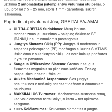
užtikrina
2 automatiškai įsitempiantys viduriniai stulpeliai
, o
lubų profiliai (15 × 25 mm, storis 1 mm) garantuoja išskirtinį
laikomumą.
Pagrindiniai privalumai Jūsų GREITAI PAJAMAI:
ULTRA-GREITAS Surinkimas:
Mūsų žirklinis
mechanizmas jau surinktas – palapinę išskleisite BE
ĮRANKIŲ ir su minimaliomis pastangomis.
Jungtys Šimtams Ciklų (PP):
Jungtys iš modernios ir
atsparios polipropileno (PP) medžiagos sukurtos ŠIMTAMS
išskleidimo ir sulankstymo ciklų. Jos nereikalauja priežiūros
ir yra itin patvarios.
Saugaus Užfiksavimo Sistema:
Greitas ir saugus
fiksavimas mygtukais su plieniniais kaiščiais. Tiesiog
paspauskite ir esate užfiksuoti.
Aukšta Mechaninė Atsparumas:
Šios jungtys
nesutrūkinės ir neišlinkę net esant dažnam ir dinaminiam
naudojimui.
MAKSIMALUS Tvirtumas:
Mechanizmas sustiprina rėmą,
kad visi elementai tvirtai laikytųsi kartu – net apkrovos
sąlygomis.
100% Keičiamumas:
Kiekvienas elementas ir jungtis