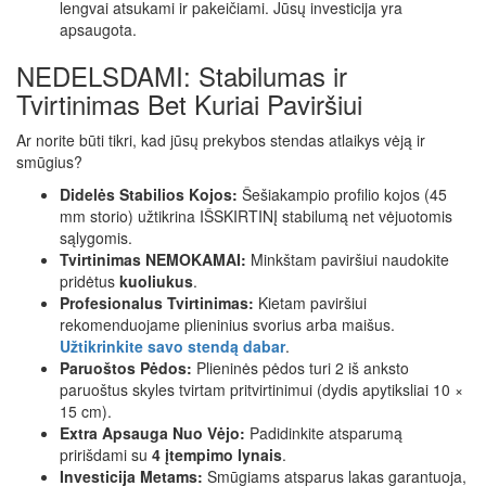
lengvai atsukami ir pakeičiami. Jūsų investicija yra
apsaugota.
NEDELSDAMI: Stabilumas ir
Tvirtinimas Bet Kuriai Paviršiui
Ar norite būti tikri, kad jūsų prekybos stendas atlaikys vėją ir
smūgius?
Didelės Stabilios Kojos:
Šešiakampio profilio kojos (45
mm storio) užtikrina IŠSKIRTINĮ stabilumą net vėjuotomis
sąlygomis.
Tvirtinimas NEMOKAMAI:
Minkštam paviršiui naudokite
pridėtus
kuoliukus
.
Profesionalus Tvirtinimas:
Kietam paviršiui
rekomenduojame plieninius svorius arba maišus.
Užtikrinkite savo stendą dabar
.
Paruoštos Pėdos:
Plieninės pėdos turi 2 iš anksto
paruoštus skyles tvirtam pritvirtinimui (dydis apytiksliai 10 ×
15 cm).
Extra Apsauga Nuo Vėjo:
Padidinkite atsparumą
pririšdami su
4 įtempimo lynais
.
Investicija Metams:
Smūgiams atsparus lakas garantuoja,