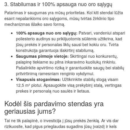
3. Stabilumas ir 100% apsauga nuo oro sąlygų
Patarimas ir saugumas yra mūsų prioritetas. Kol kiti stendai lūžta
esant nepalankioms oro sąlygoms, mūsų tvirtas žirklinio tipo
mechanizmas išlaiko savo formą.
100% apsauga nuo oro sąlygų:
Patvari, vandeniui atspari
poliesterio audinys su priklijuotomis siūlėmis užtikrina, kad
jūsų prekės ir personalas liktų sausi bet kokiu oru. Tvirta
konstrukcija garantuoja išskirtinį stabilumą.
Saugumas pirmoje vietoje:
Skirtingai nuo konkurentų,
palapinę tiekiame su pilna inkaravimo kuoliukų rinkiniu.
Pašalinkite apvirtimo riziką ir garantuokite saugų bei stabilų
pritvirtinimą ramesniam renginio vykdymui.
Visapusis stogavimas:
Užtikrinkite stabilų stogą visam
12,5 m² plotui. Apsaugokite visą prekybinį stalą, vertingas
prekes ir personalą nuo saulės ir lietaus.
Kodėl šis pardavimo stendas yra
geriausias jums?
Tai ne tik palapinė, o investicija į jūsų prekės ženklą. Ar vis dar
rizikuosite, kad pigus prieglaudas sugadins jūsų įvaizdį ir kels