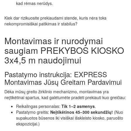
kad rėmas nerūdys.
Kiek dar rizikuosite prekiaudami stende, kuris nėra toks
nekompromisiškai patikimas ir stabilus?
Montavimas ir nurodymai
saugiam PREKYBOS KIOSKO
3x4,5 m naudojimui
Pastatymo instrukcija: EXPRESS
Montavimas Jūsų Greitam Pardavimui
Dėka mūsų greito žirklinio mechanizmo, montavimas yra
neįtikėtinai spartus, kad galėtumėte pradėti prekiauti kuo greičiau:
Reikalingas personalas:
Tik 1–2 asmenys
.
Pastatymo greitis:
Neįtikėtinos 45–300 sekundžių!
(Nuo
supakuotos būsenos iki visiškai išskleisto kiosko, paruošto
ekspozicijai.)