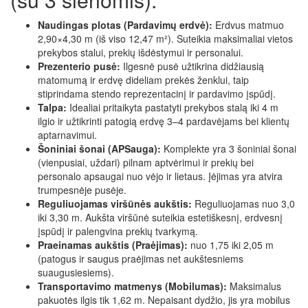
Naudingas plotas (Pardavimų erdvė):
Erdvus matmuo
2,90×4,30 m (iš viso 12,47 m²). Suteikia maksimaliai vietos
prekybos stalui, prekių išdėstymui ir personalui.
Prezenterio pusė:
Ilgesnė pusė užtikrina didžiausią
matomumą ir erdvę dideliam prekės ženklui, taip
stiprindama stendo reprezentacinį ir pardavimo įspūdį.
Talpa:
Idealiai pritaikyta pastatyti prekybos stalą iki 4 m
ilgio ir užtikrinti patogią erdvę 3–4 pardavėjams bei klientų
aptarnavimui.
Šoniniai šonai (APSauga):
Komplekte yra 3 šoniniai šonai
(vienpusiai, uždari) pilnam aptvėrimui ir prekių bei
personalo apsaugai nuo vėjo ir lietaus. Įėjimas yra atvira
trumpesnėje pusėje.
Reguliuojamas viršūnės aukštis:
Reguliuojamas nuo 3,0
iki 3,30 m. Aukšta viršūnė suteikia estetiškesnį, erdvesnį
įspūdį ir palengvina prekių tvarkymą.
Praeinamas aukštis (Praėjimas):
nuo 1,75 iki 2,05 m
(patogus ir saugus praėjimas net aukštesniems
suaugusiesiems).
Transportavimo matmenys (Mobilumas):
Maksimalus
pakuotės ilgis tik 1,62 m. Nepaisant dydžio, jis yra mobilus