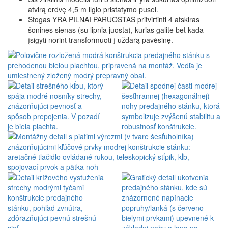
atvirą erdvę 4,5 m ilgio pristatymo pusei.
Stogas YRA PILNAI PARUOŠTAS pritvirtinti 4 atskiras
šonines sienas (su lipnia juosta), kurias galite bet kada
įsigyti norint transformuoti į uždarą pavėsinę.