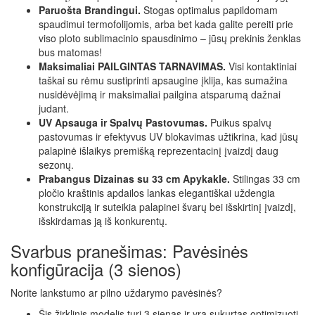
Paruošta Brandingui.
Stogas optimalus papildomam
spaudimui termofolijomis, arba bet kada galite pereiti prie
viso ploto sublimacinio spausdinimo – jūsų prekinis ženklas
bus matomas!
Maksimaliai PAILGINTAS TARNAVIMAS.
Visi kontaktiniai
taškai su rėmu sustiprinti apsaugine įklija, kas sumažina
nusidėvėjimą ir maksimaliai pailgina atsparumą dažnai
judant.
UV Apsauga ir Spalvų Pastovumas.
Puikus spalvų
pastovumas ir efektyvus UV blokavimas užtikrina, kad jūsų
palapinė išlaikys premišką reprezentacinį įvaizdį daug
sezonų.
Prabangus Dizainas su 33 cm Apykakle.
Stilingas 33 cm
pločio kraštinis apdailos lankas elegantiškai uždengia
konstrukciją ir suteikia palapinei švarų bei išskirtinį įvaizdį,
išskirdamas ją iš konkurentų.
Svarbus pranešimas: Pavėsinės
konfigūracija (3 sienos)
Norite lankstumo ar pilno uždarymo pavėsinės?
Šis žirklinis modelis turi 3 sienas ir yra sukurtas optimizuoti