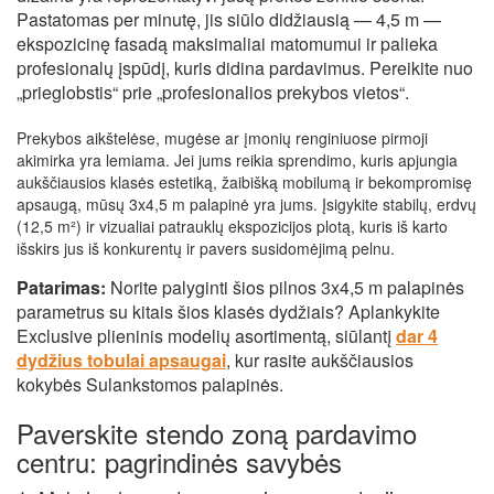
Pastatomas per minutę, jis siūlo didžiausią — 4,5 m —
ekspozicinę fasadą maksimaliai matomumui ir palieka
profesionalų įspūdį, kuris didina pardavimus. Pereikite nuo
„prieglobstis“ prie „profesionalios prekybos vietos“.
Prekybos aikštelėse, mugėse ar įmonių renginiuose pirmoji
akimirka yra lemiama. Jei jums reikia sprendimo, kuris apjungia
aukščiausios klasės estetiką, žaibišką mobilumą ir bekompromisę
apsaugą, mūsų 3x4,5 m palapinė yra jums. Įsigykite stabilų, erdvų
(12,5 m²) ir vizualiai patrauklų ekspozicijos plotą, kuris iš karto
išskirs jus iš konkurentų ir pavers susidomėjimą pelnu.
Patarimas:
Norite palyginti šios pilnos 3x4,5 m palapinės
parametrus su kitais šios klasės dydžiais? Aplankykite
Exclusive plieninis modelių asortimentą, siūlantį
dar 4
dydžius tobulai apsaugai
, kur rasite aukščiausios
kokybės Sulankstomos palapinės.
Paverskite stendo zoną pardavimo
centru: pagrindinės savybės