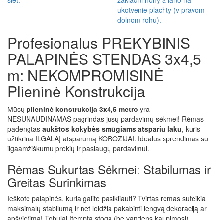
Profesionalus PREKYBINIS
PALAPINĖS STENDAS 3x4,5
m: NEKOMPROMISINĖ
Plieninė Konstrukcija
Mūsų
plieninė konstrukcija 3x4,5 metro
yra
NESUNAUDINAMAS pagrindas jūsų pardavimų sėkmei! Rėmas
padengtas
aukštos kokybės smūgiams atspariu laku
, kuris
užtikrina ILGALAĮ atsparumą KOROZIJAI. Idealus sprendimas su
ilgaamžiškumu prekių ir paslaugų pardavimui.
Rėmas Sukurtas Sėkmei: Stabilumas ir
Greitas Surinkimas
Ieškote palapinės, kuria galite pasikliauti? Tvirtas rėmas suteikia
maksimalų stabilumą ir net leidžia pakabinti lengvą dekoraciją ar
apšvietimą! Tobulai įtemptą stogą (be vandens kaupimosi)