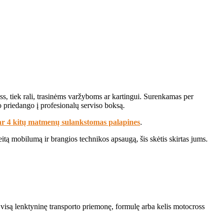
, tiek rali, trasinėms varžyboms ar kartingui. Surenkamas per
 priedango į profesionalų serviso boksą.
ar 4 kitų matmenų sulankstomas palapines
.
tą mobilumą ir brangios technikos apsaugą, šis skėtis skirtas jums.
e visą lenktyninę transporto priemonę, formulę arba kelis motocross