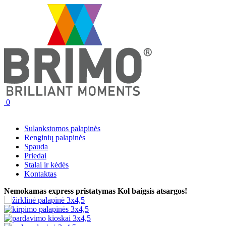
0
Sulankstomos palapinės
Renginių palapinės
Spauda
Priedai
Stalai ir kėdės
Kontaktas
Nemokamas express pristatymas
Kol baigsis atsargos!