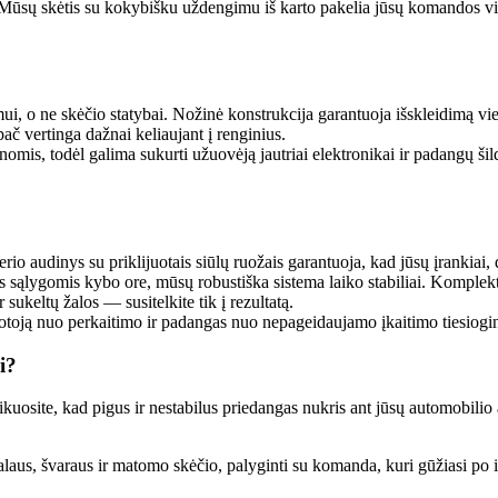
Mūsų skėtis su kokybišku uždengimu iš karto pakelia jūsų komandos vizu
i, o ne skėčio statybai. Nožinė konstrukcija garantuoja išskleidimą vi
ač vertinga dažnai keliaujant į renginius.
nomis, todėl galima sukurti užuovėją jautriai elektronikai ir padangų šil
o audinys su priklijuotais siūlų ruožais garantuoja, kad jūsų įrankiai, di
 sąlygomis kybo ore, mūsų robustiška sistema laiko stabiliai. Komplek
sukeltų žalos — susitelkite tik į rezultatą.
oją nuo perkaitimo ir padangas nuo nepageidaujamo įkaitimo tiesioginėj
i?
kuosite, kad pigus ir nestabilus priedangas nukris ant jūsų automobilio a
alaus, švaraus ir matomo skėčio, palyginti su komanda, kuri gūžiasi po iš