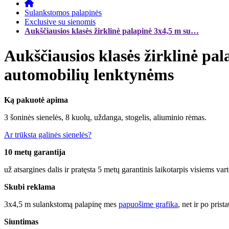
Sulankstomos palapinės
Exclusive su sienomis
Aukščiausios klasės žirklinė palapinė 3x4,5 m su…
Aukščiausios klasės žirklinė pa
automobilių lenktynėms
Ką pakuotė apima
3 šoninės sienelės, 8 kuolų, uždanga, stogelis, aliuminio rėmas.
Ar trūksta galinės sienelės?
10 metų garantija
už atsargines dalis ir pratęsta 5 metų garantinis laikotarpis visiems var
Skubi reklama
3x4,5 m sulankstomą palapinę mes
papuošime grafika
, net ir po prist
Siuntimas