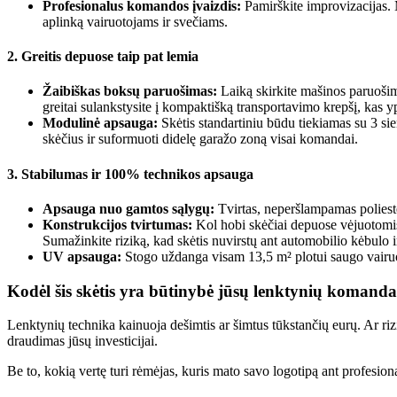
Profesionalus komandos įvaizdis:
Pamirškite improvizacijas. 
aplinką vairuotojams ir svečiams.
2. Greitis depuose taip pat lemia
Žaibiškas boksų paruošimas:
Laiką skirkite mašinos paruošimu
greitai sulankstysite į kompaktišką transportavimo krepšį, kas yp
Modulinė apsauga:
Skėtis standartiniu būdu tiekiamas su 3 sie
skėčius ir suformuoti didelę garažo zoną visai komandai.
3. Stabilumas ir 100% technikos apsauga
Apsauga nuo gamtos sąlygų:
Tvirtas, neperšlampamas poliesteri
Konstrukcijos tvirtumas:
Kol hobi skėčiai depuose vėjuotomis
Sumažinkite riziką, kad skėtis nuvirstų ant automobilio kėbulo ir 
UV apsauga:
Stogo uždanga visam 13,5 m² plotui saugo vairuot
Kodėl šis skėtis yra būtinybė jūsų lenktynių komanda
Lenktynių technika kainuoja dešimtis ar šimtus tūkstančių eurų. Ar rizi
draudimas jūsų investicijai.
Be to, kokią vertę turi rėmėjas, kuris mato savo logotipą ant profesion