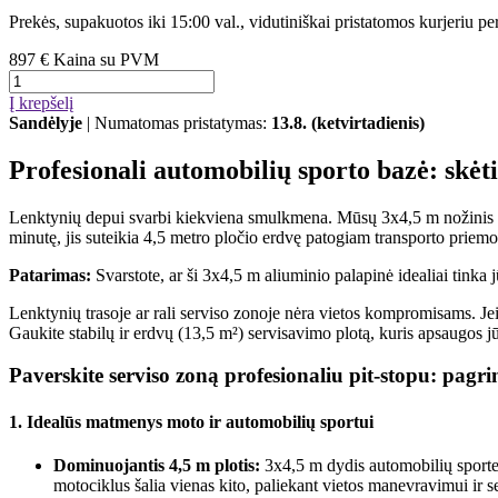
Prekės, supakuotos iki 15:00 val., vidutiniškai pristatomos kurjeriu per
897 €
Kaina su PVM
Į krepšelį
Sandėlyje
| Numatomas pristatymas:
13.8. (ketvirtadienis)
Profesionali automobilių sporto bazė: skėt
Lenktynių depui svarbi kiekviena smulkmena. Mūsų 3x4,5 m nožinis sk
minutę, jis suteikia 4,5 metro pločio erdvę patogiam transporto priem
Patarimas:
Svarstote, ar ši 3x4,5 m aliuminio palapinė idealiai tink
Lenktynių trasoje ar rali serviso zonoje nėra vietos kompromisams. Je
Gaukite stabilų ir erdvų (13,5 m²) servisavimo plotą, kuris apsaugos jū
Paverskite serviso zoną profesionaliu pit-stopu: pagr
1. Idealūs matmenys moto ir automobilių sportui
Dominuojantis 4,5 m plotis:
3x4,5 m dydis automobilių sporte y
motociklus šalia vienas kito, paliekant vietos manevravimui ir 