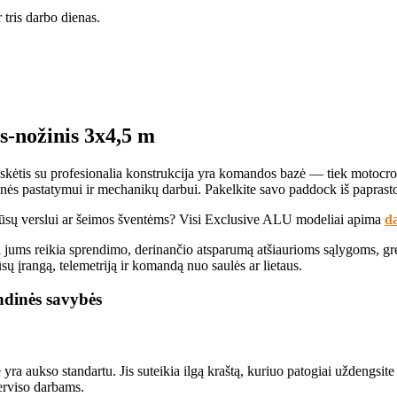
 tris darbo dienas.
is-nožinis 3x4,5 m
ėtis su profesionalia konstrukcija yra komandos bazė — tiek motocross
onės pastatymui ir mechanikų darbui. Pakelkite savo paddock iš paprasto
a jūsų verslui ar šeimos šventėms? Visi Exclusive ALU modeliai apima
d
i jums reikia sprendimo, derinančio atsparumą atšiaurioms sąlygoms, grei
sų įrangą, telemetriją ir komandą nuo saulės ar lietaus.
indinės savybės
ra aukso standartu. Jis suteikia ilgą kraštą, kuriuo patogiai uždengsit
serviso darbams.