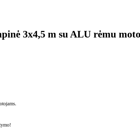
lapinė 3x4,5 m su ALU rėmu moto
totojams.
atymo!