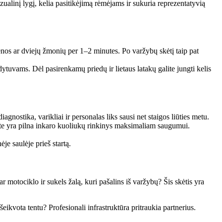
alinį lygį, kelia pasitikėjimą rėmėjams ir sukuria reprezentatyvią
enos ar dviejų žmonių per 1–2 minutes. Po varžybų skėtį taip pat
dytuvams. Dėl pasirenkamų priedų ir lietaus latakų galite jungti kelis
agnostika, varikliai ir personalas liks sausi net staigos liūties metu.
te yra pilna inkaro kuoliukų rinkinys maksimaliam saugumui.
e saulėje prieš startą.
r motociklo ir sukels žalą, kuri pašalins iš varžybų? Šis skėtis yra
eikvota tentu? Profesionali infrastruktūra pritraukia partnerius.