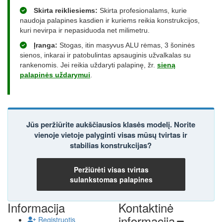
Skirta reikliesiems:
Skirta profesionalams, kurie
naudoja palapines kasdien ir kuriems reikia konstrukcijos,
kuri nevirpa ir nepasiduoda net milimetru.
Įranga:
Stogas, itin masyvus ALU rėmas, 3 šoninės
sienos, inkarai ir patobulintas apsauginis užvalkalas su
rankenomis. Jei reikia uždaryti palapinę, žr.
sieną
palapinės uždarymui
.
Jūs peržiūrite aukščiausios klasės modelį. Norite
vienoje vietoje palyginti visas mūsų tvirtas ir
stabilias konstrukcijas?
Peržiūrėti visas tvirtas
sulankstomas palapines
Informacija
Kontaktinė
informacija
Registruotis