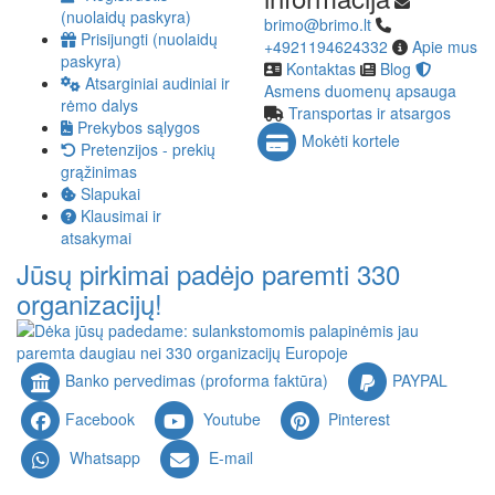
(nuolaidų paskyra)
brimo@brimo.lt
Prisijungti (nuolaidų
+4921194624332
Apie mus
paskyra)
Kontaktas
Blog
Atsarginiai audiniai ir
Asmens duomenų apsauga
rėmo dalys
Transportas ir atsargos
Prekybos sąlygos
Mokėti kortele
Pretenzijos - prekių
grąžinimas
Slapukai
Klausimai ir
atsakymai
Jūsų pirkimai padėjo paremti 330
organizacijų!
Banko pervedimas (proforma faktūra)
PAYPAL
Facebook
Youtube
Pinterest
Whatsapp
E-mail