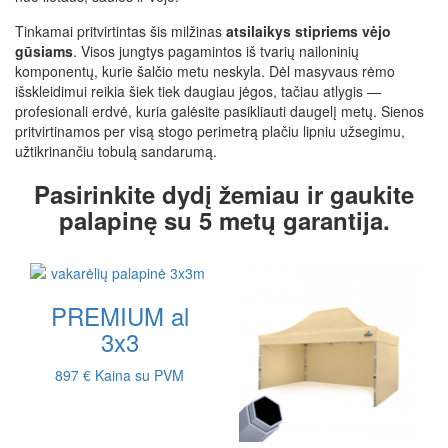
Tinkamai pritvirtintas šis milžinas
atsilaikys stipriems vėjo
gūsiams
. Visos jungtys pagamintos iš tvarių nailoninių
komponentų, kurie šalčio metu neskyla. Dėl masyvaus rėmo
išskleidimui reikia šiek tiek daugiau jėgos, tačiau atlygis —
profesionali erdvė, kuria galėsite pasikliauti daugelį metų. Sienos
pritvirtinamos per visą stogo perimetrą plačiu lipniu užsegimu,
užtikrinančiu tobulą sandarumą.
Pasirinkite dydį žemiau ir gaukite
palapinę su 5 metų garantija.
PREMIUM al
3x3
897 €
Kaina su PVM