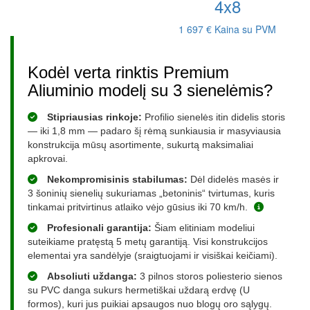
4x8
1 697 €
Kaina su PVM
Kodėl verta rinktis Premium
Aliuminio modelį su 3 sienelėmis?
Stipriausias rinkoje:
Profilio sienelės itin didelis storis
— iki 1,8 mm — padaro šį rėmą sunkiausia ir masyviausia
konstrukcija mūsų asortimente, sukurtą maksimaliai
apkrovai.
Nekompromisinis stabilumas:
Dėl didelės masės ir
3 šoninių sienelių sukuriamas „betoninis“ tvirtumas, kuris
tinkamai pritvirtinus atlaiko vėjo gūsius iki 70 km/h.
Profesionali garantija:
Šiam elitiniam modeliui
suteikiame pratęstą 5 metų garantiją. Visi konstrukcijos
elementai yra sandėlyje (sraigtuojami ir visiškai keičiami).
Absoliuti uždanga:
3 pilnos storos poliesterio sienos
su PVC danga sukurs hermetiškai uždarą erdvę (U
formos), kuri jus puikiai apsaugos nuo blogų oro sąlygų.