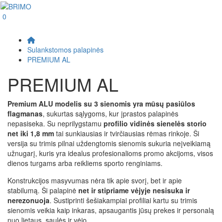
0
Sulankstomos palapinės
PREMIUM AL
PREMIUM AL
Premium ALU modelis su 3 sienomis yra mūsų pasiūlos
flagmanas
, sukurtas sąlygoms, kur įprastos palapinės
nepasiseka. Su neprilygstamu
profilio vidinės sienelės storio
net iki 1,8 mm
tai sunkiausias ir tvirčiausias rėmas rinkoje. Ši
versija su trimis pilnai uždengtomis sienomis sukuria neįveikiamą
užnugarį, kuris yra idealus profesionalioms promo akcijoms, visos
dienos turgams arba reikliems sporto renginiams.
Konstrukcijos masyvumas nėra tik apie svorį, bet ir apie
stabilumą. Ši palapinė
net ir stipriame vėjyje nesisuka ir
nerezonuoja
. Sustiprinti šešiakampiai profiliai kartu su trimis
sienomis veikia kaip inkaras, apsaugantis jūsų prekes ir personalą
nuo lietaus, saulės ir vėjo.