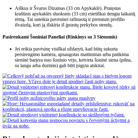
Aiškus ir Švarus Dizainas (33 cm Apykaklė). Pratęstas
kraštinis apykaklės sluoksnis (33 cm) estetiškai dengia laikantį
rėmą. Tai suteikia pavėsinei rafinuotą ir premium profilio
išvaizdą, kuri ją išskiria iš įprastų prekybos stendų.
Pasirenkami Šoniniai Paneliai (Rinkinys su 3 Sienomis)
Jei reikia pavėsinę visiškai uždaryti, kad būtų sukurta
persirengimo kamera, apsaugotas maitinimas arba patikima
sieninė barjera nuo šoninio vėjo, ketvirta šoninė siena (pilna,
su langu arba durimis) gali būti įsigyta atskirai.