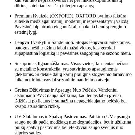
kad vanduo neprasiskverbs net per mikroskopinius adatų
dūrius, suteikiant visišką interjero apsaugą.
Premium Išvaizda (OXFORD). OXFORD pynimo faktūra
suteikia medžiagai matinį, modernų ir reprezentatyvų vaizdą.
Pavėsinė taip atrodo elegantiškai ir pakelia bendrą renginio
estetinį lygį.
Lengva Tvarkyti ir Sandėliuoti. Stogas lengvai sulankstomas,
patogus nešti ir užima labai mažai vietos, kas gerokai
supaprastina logistiką ir pavėsinės saugojimą ne sezono metu.
Sustiprintas Ilgaamžiškumas. Visos vietos, kur tentas liečiasi
su metaline konstrukcija, yra sutvirtintos apsauginėmis
įdėklomis. Ši detalė daug kartų prailgina stogavimo tarnavimo
laiką net ir intensyviai sezoninio naudojimo atveju.
Greitas Džiūvimas ir Apsauga Nuo Pelėsio. Vandeniui
atstumianti PVC danga užtikrina, kad tentas labai greitai
išdžiūsta po lietaus ir sumažina nepageidaujamo pelėsio bei
kvapo atsiradimo riziką.
UV Stabilumas ir Spalvų Pastovumas. Patikima UV apsauga
saugo ne tik pačią medžiagą nuo degradacijos, bet ir užtikrina
puikų spalvų pastovumą bei efektyviai saugo svečius nuo
stiprios saulės.