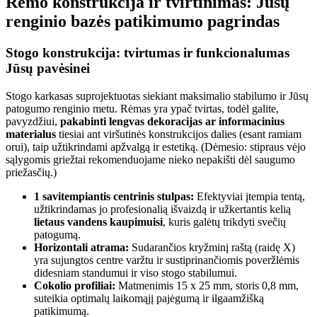
Rėmo konstrukcija ir tvirtinimas: Jūsų
renginio bazės patikimumo pagrindas
Stogo konstrukcija: tvirtumas ir funkcionalumas
Jūsų pavėsinei
Stogo karkasas suprojektuotas siekiant maksimalio stabilumo ir Jūsų
patogumo renginio metu. Rėmas yra ypač tvirtas, todėl galite,
pavyzdžiui,
pakabinti lengvas dekoracijas ar informacinius
materialus
tiesiai ant viršutinės konstrukcijos dalies (esant ramiam
orui), taip užtikrindami apžvalgą ir estetiką. (Dėmesio: stipraus vėjo
sąlygomis griežtai rekomenduojame nieko nepakišti dėl saugumo
priežasčių.)
1 savitempiantis centrinis stulpas:
Efektyviai įtempia tentą,
užtikrindamas jo profesionalią išvaizdą ir užkertantis kelią
lietaus vandens kaupimuisi
, kuris galėtų trikdyti svečių
patogumą.
Horizontali atrama:
Sudarančios kryžminį raštą (raidę X)
yra sujungtos centre varžtu ir sustiprinančiomis poveržlėmis
didesniam standumui ir viso stogo stabilumui.
Cokolio profiliai:
Matmenimis 15 x 25 mm, storis 0,8 mm,
suteikia optimalų laikomąjį pajėgumą ir ilgaamžišką
patikimumą.