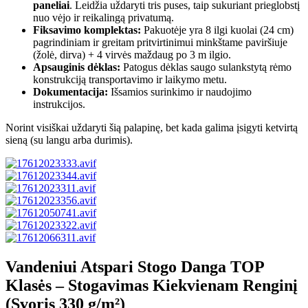
paneliai
. Leidžia uždaryti tris puses, taip sukuriant prieglobstį
nuo vėjo ir reikalingą privatumą.
Fiksavimo komplektas:
Pakuotėje yra 8 ilgi kuolai (24 cm)
pagrindiniam ir greitam pritvirtinimui minkštame paviršiuje
(žolė, dirva) + 4 virvės maždaug po 3 m ilgio.
Apsauginis dėklas:
Patogus dėklas saugo sulankstytą rėmo
konstrukciją transportavimo ir laikymo metu.
Dokumentacija:
Išsamios surinkimo ir naudojimo
instrukcijos.
Norint visiškai uždaryti šią palapinę, bet kada galima įsigyti ketvirtą
sieną (su langu arba durimis).
Vandeniui Atspari Stogo Danga TOP
Klasės – Stogavimas Kiekvienam Renginį
(Svoris 330 g/m²)