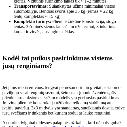
greitas. Vidutinis surinkimo laikas tik ≈ 1–2 minutės.
Transportavimas:
Sulankstytas užima minimaliai vietos
automobilyje. Bendras svoris apie 35 kg (rėmas ≈ 22 kg +
tentų komplektas ≈ 15 kg).
Komplekto turinys:
Plieninė žirklinė konstrukcija, stogo
tentas, 3 šoninės sienos lanksčiam uždarymui, 8 inkariniai
kuolai ir virvės, apsauginis dėklas.
Kodėl tai puikus pasirinkimas visiems
jūsų renginiams?
Jei jums reikia erdvaus, lengvai pernešamo ir itin greitai pastatomo
paviljono visai renginių sezonui, šeimos ar įmonių šventėms, šis
plieninis sulankstomas 3×3 m modelis yra geriausias pasirinkimas.
Jo tvirta plieninė konstrukcija užtikrina reikiamą stabilumą ant
įvairių paviršių. 3x3 m dydis yra standartas, suteikiantis dosnią erdvę
jūsų svečiams ir tinkantis bet kuriam sodui ar lauko renginiui.
Ar norite dvigubai didesnės palapinės už kainą, kuri nėra dviguba?