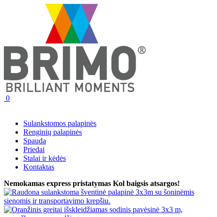
0
Sulankstomos palapinės
Renginių palapinės
Spauda
Priedai
Stalai ir kėdės
Kontaktas
Nemokamas express pristatymas
Kol baigsis atsargos!