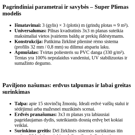
Pagrindiniai parametrai ir savybės – Super Plienas
modelis
Išmatavimai:
3 (gylis) × 3 (plotis) m (grindų plotas ≈ 9 m²).
Universalumas:
Pilnas kvadratinis 3x3 m planas suteikia
maksimaliai vietos įvairiems baldų ar prekių išdėstymams.
Konstrukcija:
Patikima žirklinė plieninė rėmo sistema
(profilis 32 mm / 0,8 mm) su dilimui atspariu laku.
Apmušalas:
Tvirtas poliesteris su PVC danga (330 g/m²).
Tentas yra 100% nepralaidus vandeniui, UV stabilizuotas ir
sumažinto degumo.
Paviljono našumas: erdvus talpumas ir labai greitas
surinkimas
Talpa:
apie 15 stovinčių žmonių. Ideali erdvė vaišių stalui ir
sėdėjimui arba mažesnei muzikinės scenai.
Erdvės pranašumas:
3x3 m planas yra labiausiai
pageidaujamas dydis, suteikiantis dosnią erdvę bet kokiai
veiklai.
Surinkimo greitis:
Dėl žirklinės sistemos surinkimas itin