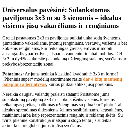
Universalus pavėsinė: Sulankstomas
paviljonas 3x3 m su 3 sienomis – idealus
visiems jūsų vakarėliams ir renginiams
Greitai pastatomas 3x3 m paviljonas puikiai tinka sodų šventėms,
gimtadienio vakarėliams, įmonių renginiams, vestuvių vaišėms ir bet
kokiems renginiams, kur reikalingas greitas, erdvus ir mobili
apsauga. Jis ypač erdvus, atsparus vandeniui ir labai mobilus. Dėl
3x3 m dydžio sukursite pakankamą uždengimą stalams, svečiams ar
prekybos/prezentacijų zonai.
Patarimas:
Ar jums netinka klasikinė kvadratinė 3x3 m forma?
„Plieninis super“ modelių asortimente rasite
dar 4 kitų matmenų
palapinių alternatyvas
, kurios puikiai atitiks jūsų poreikius.
Nereikia daugiau valandų praleisti statant! Pristatome jums
sulankstomą paviljoną 3x3 m – tobula išeitis visiems, kuriems
reikalingas greitas, patikimas uždengimas su pilna 9 m² ploto. Tai
idealus sprendimas didesniems šeimos susibūrimams, kepsninėms,
maitinimui arba kaip reprezentacinis renginių ir reklamų skėtis. Su
tvirta plienine konstrukcija ir atspariu stogo tentu jis suteikia
akimirkos prieglobstį jums ir jūsų svečiams.