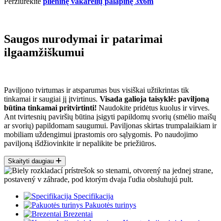
Peržiūrėkite
plieninę vakarėlių palapinę 3x6m
Saugos nurodymai ir patarimai
ilgaamžiškumui
Paviljono tvirtumas ir atsparumas bus visiškai užtikrintas tik
tinkamai ir saugiai jį įtvirtinus.
Visada galioja taisyklė: paviljoną
būtina tinkamai pritvirtinti!
Naudokite pridėtus kuolus ir virves.
Ant tvirtesnių paviršių būtina įsigyti papildomų svorių (smėlio maišų
ar svorių) papildomam saugumui. Paviljonas skirtas trumpalaikiam ir
mobiliam uždengimui įprastomis oro sąlygomis. Po naudojimo
paviljoną išdžiovinkite ir nepalikite be priežiūros.
Skaityti daugiau
Specifikacija
Pakuotės turinys
Brezentai