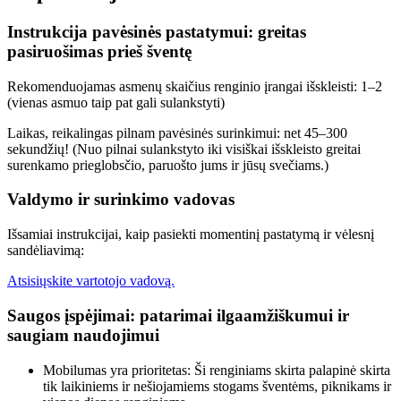
Instrukcija pavėsinės pastatymui: greitas
pasiruošimas prieš šventę
Rekomenduojamas asmenų skaičius renginio įrangai išskleisti: 1–2
(vienas asmuo taip pat gali sulankstyti)
Laikas, reikalingas pilnam pavėsinės surinkimui: net 45–300
sekundžių! (Nuo pilnai sulankstyto iki visiškai išskleisto greitai
surenkamo prieglobsčio, paruošto jums ir jūsų svečiams.)
Valdymo ir surinkimo vadovas
Išsamiai instrukcijai, kaip pasiekti momentinį pastatymą ir vėlesnį
sandėliavimą:
Atsisiųskite vartotojo vadovą.
Saugos įspėjimai: patarimai ilgaamžiškumui ir
saugiam naudojimui
Mobilumas yra prioritetas: Ši renginiams skirta palapinė skirta
tik laikiniems ir nešiojamiems stogams šventėms, piknikams ir