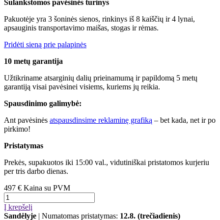
Sulankstomos pavėsinės turinys
Pakuotėje yra 3 šoninės sienos, rinkinys iš 8 kaiščių ir 4 lynai,
apsauginis transportavimo maišas, stogas ir rėmas.
Pridėti sieną prie palapinės
10 metų garantija
Užtikriname atsarginių dalių prieinamumą ir papildomą 5 metų
garantiją visai pavėsinei visiems, kuriems jų reikia.
Spausdinimo galimybė:
Ant pavėsinės
atspausdinsime reklaminę grafiką
– bet kada, net ir po
pirkimo!
Pristatymas
Prekės, supakuotos iki 15:00 val., vidutiniškai pristatomos kurjeriu
per tris darbo dienas.
497 €
Kaina su PVM
Į krepšelį
Sandėlyje
| Numatomas pristatymas:
12.8. (trečiadienis)