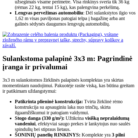
užsegimais visame perimetre. Visa rinkinys sveria tik 36 kg
(rėmas 22 kg, tentai 15 kg), kas palengvina perkėlimą.
Lengvas pervežimas automobiliu
: Dėl sulankstytos ilgio vos
1,62 m visas paviljonas patogiai telpa į bagažinę arba ant
galinės sėdynės daugumos lengvųjų automobilių.
Sulankstoma palapinė 3x3 m: Pagrindinė
įranga ir privalumai
3x3 m sulankstomos žirklinės palapinės komplektas yra skirtas
momentiniam naudojimui. Pakuotėje rasite viską, kas būtina greitam
ir patikimam uždangstymui:
Patikrinta plieninė konstrukcija:
Tvirta žirklinė rėmo
konstrukcija su apsauginiu laka nuo trinčių, skirta
ilgaamžiškumui ir patogiam valdymui.
Stogo danga (330 g/m²):
Užtikrina
visišką nepralaidumą
vandeniui
, efektyviai saugo prekes ir lankytojus nuo saulės
spindulių bei stipraus lietaus.
ŠONINIŲ panelių RINKINYS:
Komplekte yra
3 pilni