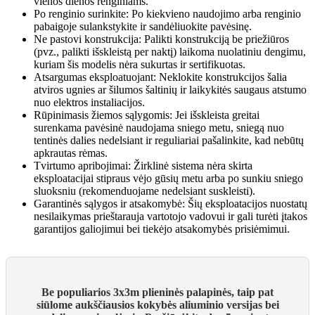
vienos dienos renginiams.
Po renginio surinkite: Po kiekvieno naudojimo arba renginio
pabaigoje sulankstykite ir sandėliuokite pavėsinę.
Ne pastovi konstrukcija: Palikti konstrukciją be priežiūros
(pvz., palikti išskleistą per naktį) laikoma nuolatiniu dengimu,
kuriam šis modelis nėra sukurtas ir sertifikuotas.
Atsargumas eksploatuojant: Neklokite konstrukcijos šalia
atviros ugnies ar šilumos šaltinių ir laikykitės saugaus atstumo
nuo elektros instaliacijos.
Rūpinimasis žiemos sąlygomis: Jei išskleista greitai
surenkama pavėsinė naudojama sniego metu, sniegą nuo
tentinės dalies nedelsiant ir reguliariai pašalinkite, kad nebūtų
apkrautas rėmas.
Tvirtumo apribojimai: Žirklinė sistema nėra skirta
eksploatacijai stipraus vėjo gūsių metu arba po sunkiu sniego
sluoksniu (rekomenduojame nedelsiant suskleisti).
Garantinės sąlygos ir atsakomybė: Šių eksploatacijos nuostatų
nesilaikymas prieštarauja vartotojo vadovui ir gali turėti įtakos
garantijos galiojimui bei tiekėjo atsakomybės prisiėmimui.
Be populiarios 3x3m plieninės palapinės, taip pat
siūlome aukščiausios kokybės aliuminio versijas bei