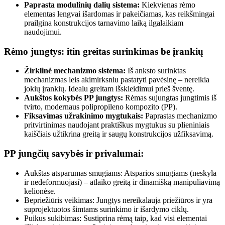
Paprasta modulinių dalių sistema:
Kiekvienas rėmo
elementas lengvai išardomas ir pakeičiamas, kas reikšmingai
prailgina konstrukcijos tarnavimo laiką ilgalaikiam
naudojimui.
Rėmo jungtys: itin greitas surinkimas be įrankių
Žirklinė mechanizmo sistema:
Iš anksto surinktas
mechanizmas leis akimirksniu pastatyti pavėsinę – nereikia
jokių įrankių. Idealu greitam išskleidimui prieš šventę.
Aukštos kokybės PP jungtys:
Rėmas sujungtas jungtimis iš
tvirto, modernaus polipropileno kompozito (PP).
Fiksavimas užrakinimo mygtukais:
Paprastas mechanizmo
pritvirtinimas naudojant praktiškus mygtukus su plieniniais
kaiščiais užtikrina greitą ir saugų konstrukcijos užfiksavimą.
PP jungčių savybės ir privalumai:
Aukštas atsparumas smūgiams: Atsparios smūgiams (neskyla
ir nedeformuojasi) – atlaiko greitą ir dinamišką manipuliavimą
kelionėse.
Bepriežiūris veikimas: Jungtys nereikalauja priežiūros ir yra
suprojektuotos šimtams surinkimo ir išardymo ciklų.
Puikus sukibimas: Sustiprina rėmą taip, kad visi elementai