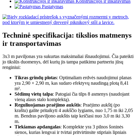
Konstrukcijos ir inkaravimas
Pastatymas
Techninė specifikacija: tikslios matmenys
ir transportavimas
3x3 m paviljonas yra sukurtas maksimaliai išnaudojimui. Čia pateikti
jo tikslūs duomenys, dėl kurių jis tampa patikimu partneriu jūsų
renginiui:
Tikras grindų plotas
: Optimaliam erdvės naudojimui planas
yra 2,90 × 2,90 m, kas sudaro efektyvų naudingą plotą 8,41
m².
Sėdimų vietų talpa
: Patogiai čia tilps 8 asmenys (naudojant
vieną alaus stalo komplektą).
Reguliuojamas praėjimo aukštis
: Praėjimo aukštį (po
kraštu) galite pritaikyti 4 aukščio lygiams, nuo 1,75 m iki 2,05
m. Bendras paviljono aukštis taip keičiasi nuo 3,0 m iki 3,30
m.
Tiekiamas apdangalas
: Komplekte yra 3 pilnos šoninės
sienos, kurias lengvai ir tvirtai pritvirtinsite stipriais lipniais