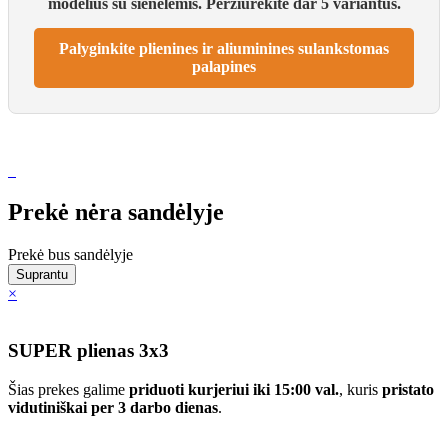
modelius su sienelėmis. Peržiūrėkite dar 5 variantus.
Palyginkite plienines ir aliuminines sulankstomas
palapines
Prekė nėra sandėlyje
Prekė bus sandėlyje
Suprantu
×
SUPER plienas 3x3
Šias prekes galime
priduoti kurjeriui iki 15:00 val.
, kuris
pristato
vidutiniškai per 3 darbo dienas
.