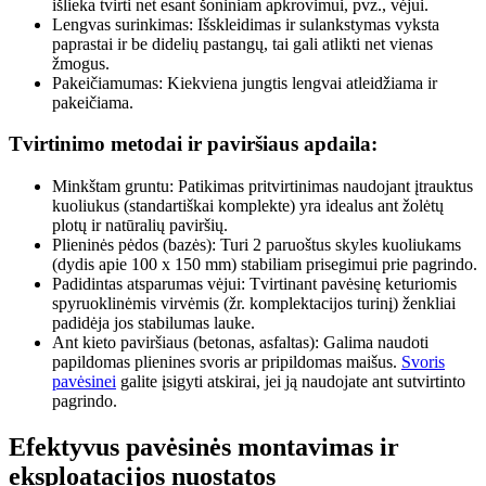
išlieka tvirti net esant šoniniam apkrovimui, pvz., vėjui.
Lengvas surinkimas: Išskleidimas ir sulankstymas vyksta
paprastai ir be didelių pastangų, tai gali atlikti net vienas
žmogus.
Pakeičiamumas: Kiekviena jungtis lengvai atleidžiama ir
pakeičiama.
Tvirtinimo metodai ir paviršiaus apdaila:
Minkštam gruntu: Patikimas pritvirtinimas naudojant įtrauktus
kuoliukus (standartiškai komplekte) yra idealus ant žolėtų
plotų ir natūralių paviršių.
Plieninės pėdos (bazės): Turi 2 paruoštus skyles kuoliukams
(dydis apie 100 x 150 mm) stabiliam prisegimui prie pagrindo.
Padidintas atsparumas vėjui: Tvirtinant pavėsinę keturiomis
spyruoklinėmis virvėmis (žr. komplektacijos turinį) ženkliai
padidėja jos stabilumas lauke.
Ant kieto paviršiaus (betonas, asfaltas): Galima naudoti
papildomas plienines svoris ar pripildomas maišus.
Svoris
pavėsinei
galite įsigyti atskirai, jei ją naudojate ant sutvirtinto
pagrindo.
Efektyvus pavėsinės montavimas ir
eksploatacijos nuostatos