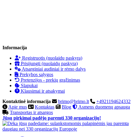
Informacija
Registruotis (nuolaidų paskyra)
Prisijungti (nuolaidų paskyra)
Atsarginiai audiniai ir rėmo dalys
Prekybos sąlygos
Pretenzijos - prekių grąžinimas
Slapukai
Klausimai ir atsakymai
Kontaktinė informacija
brimo@brimo.lt
+4921194624332
Apie mus
Kontaktas
Blog
Asmens duomenų apsauga
Transportas ir atsargos
Jūsų pirkimai padėjo paremti 330 organizacijų!