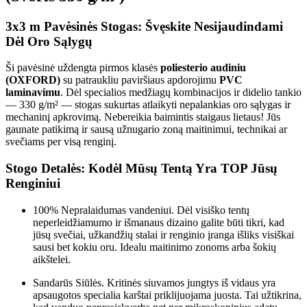
3x3 m Pavėsinės Stogas: Švęskite Nesijaudindami
Dėl Oro Sąlygų
Ši pavėsinė uždengta pirmos klasės
poliesterio audiniu
(OXFORD)
su patraukliu paviršiaus apdorojimu
PVC
laminavimu
. Dėl specialios medžiagų kombinacijos ir didelio tankio
— 330 g/m² — stogas sukurtas atlaikyti nepalankias oro sąlygas ir
mechaninį apkrovimą. Nebereikia baimintis staigaus lietaus! Jūs
gaunate patikimą ir sausą užnugario zoną maitinimui, technikai ar
svečiams per visą renginį.
Stogo Detalės: Kodėl Mūsų Tentą Yra TOP Jūsų
Renginiui
100% Nepralaidumas vandeniui. Dėl visiško tentų
neperleidžiamumo ir išmanaus dizaino galite būti tikri, kad
jūsų svečiai, užkandžių stalai ir renginio įranga išliks visiškai
sausi bet kokiu oru. Idealu maitinimo zonoms arba šokių
aikštelei.
Sandarūs Siūlės. Kritinės siuvamos jungtys iš vidaus yra
apsaugotos specialia karštai priklijuojama juosta. Tai užtikrina,