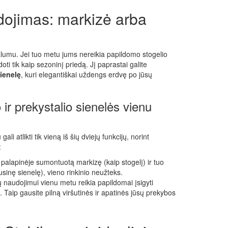
dojimas: markizė arba
alumu. Jei tuo metu jums nereikia papildomo stogelio
oti tik kaip sezoninį priedą. Jį paprastai galite
ienelę
, kuri elegantiškai uždengs erdvę po jūsų
o ir prekystalio sienelės vienu
i atlikti tik vieną iš šių dviejų funkcijų, norint
:
i palapinėje sumontuotą markizę (kaip stogelį) ir tuo
sinę sienelę), vieno rinkinio neužteks.
 naudojimui vienu metu reikia papildomai įsigyti
. Taip gausite pilną viršutinės ir apatinės jūsų prekybos