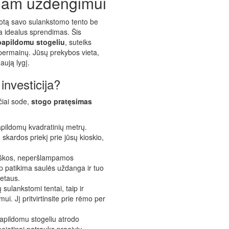
liam uždengimui
lotą savo sulankstomo tento be
a idealus sprendimas. Šis
papildomu stogeliu
, suteiks
 permainų. Jūsų prekybos vieta,
aują lygį.
investicija?
čiai sode,
stogo pratęsimas
apildomų kvadratinių metrų.
o skardos priekį prie jūsų kioskio,
škos, neperšlampamos
p patikima saulės uždanga ir tuo
ietaus.
sulankstomi tentai, taip ir
i. Jį pritvirtinsite prie rėmo per
apildomu stogeliu atrodo