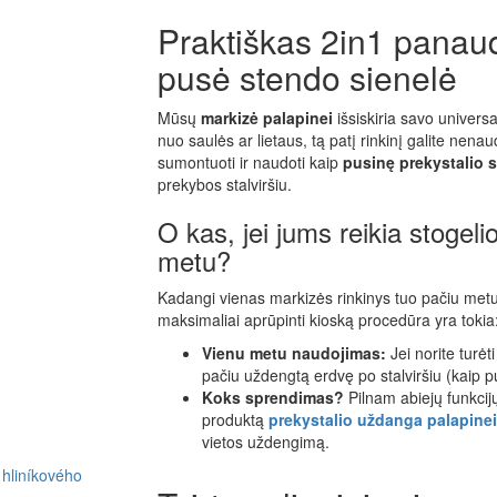
Praktiškas 2in1 panau
pusė stendo sienelė
Mūsų
markizė palapinei
išsiskiria savo univers
nuo saulės ar lietaus, tą patį rinkinį galite nenaud
sumontuoti ir naudoti kaip
pusinę prekystalio s
prekybos stalviršiu.
O kas, jei jums reikia stogeli
metu?
Kadangi vienas markizės rinkinys tuo pačiu metu gal
maksimaliai aprūpinti kioską procedūra yra tokia
Vienu metu naudojimas:
Jei norite turėt
pačiu uždengtą erdvę po stalviršiu (kaip pu
Koks sprendimas?
Pilnam abiejų funkcijų
produktą
prekystalio uždanga palapinei
vietos uždengimą.