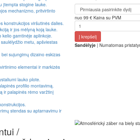
nuo
99 €
Kaina su PVM
Į krepšelį
Sandėlyje
| Numatomas pristat
tui /