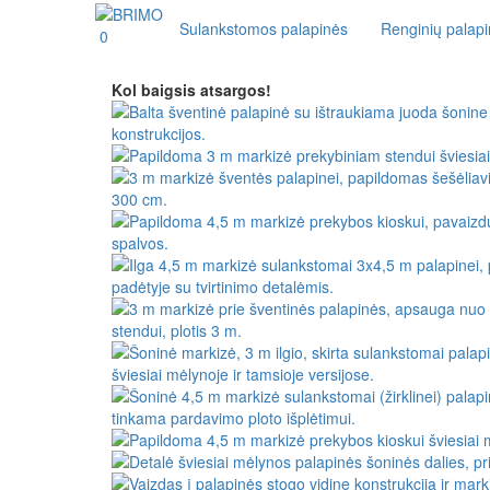
Sulankstomos palapinės
Renginių palap
0
Kol baigsis atsargos!