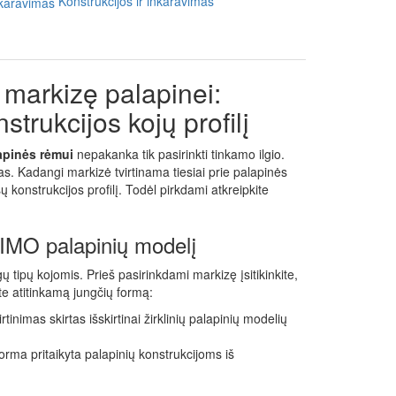
Konstrukcijos ir inkaravimas
 markizę palapinei:
strukcijos kojų profilį
lapinės rėmui
nepakanka tik pasirinkti tinkamo ilgio.
as. Kadangi markizė tvirtinama tiesiai prie palapinės
ūsų konstrukcijos profilį. Todėl pirkdami atkreipkite
RIMO palapinių modelį
 tipų kojomis. Prieš pasirinkdami markizę įsitikinkite,
ite atitinkamą jungčių formą:
irtinimas skirtas išskirtinai žirklinių palapinių modelių
orma pritaikyta palapinių konstrukcijoms iš