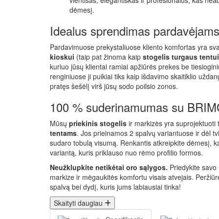
vientisas, elegantiškas ir profesionalus, kas nea
dėmesį.
Idealus sprendimas pardavėjams, 
Pardavimuose prekystaliuose kliento komfortas yra sv
kioskui
(taip pat žinoma kaip
stogelis turgaus tentui
kuriuo jūsų klientai ramiai apžiūrės prekes be tiesiogin
renginiuose ji puikiai tiks kaip išdavimo skaitiklio užd
pratęs šešėlį virš jūsų sodo poilsio zonos.
100 % suderinamumas su BRIMO
Mūsų
priekinis stogelis
ir markizės yra suprojektuoti
tentams
. Jos prieinamos 2 spalvų variantuose ir dėl t
sudaro tobulą visumą. Renkantis atkreipkite dėmesį, k
variantą, kuris priklauso nuo rėmo profilio formos.
Neužklupkite netikėtai oro sąlygos.
Priedykite savo
markize ir mėgaukitės komfortu visais atvejais. Peržiūrė
spalvą bei dydį, kuris jums labiausiai tinka!
Skaityti daugiau