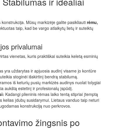
 Stabilumas ir idealiai
konstrukcija. Mūsų markizėje galite pasikliauti
rėmu,
ektuotas taip, kad be vargo atlaikytų lietų ir suteiktų
jos privalumai
irtas vienetas, kuris praktiškai suteikia keletą esminių
 yra uždarytas ir apjuosia audinį visame jo kontūre
uteikia stoginėi išskirtinį bendrą stabilumą.
ramos iš keturių pusių markizės audinys nuolat tolygiai
ia aukštą estetinį ir profesionalų įspūdį.
i:
Kadangi plieninis rėmas laiko tentą stipriai įtemptą
s kelias įdubų susidarymui. Lietaus vanduo taip neturi
augodamas konstrukciją nuo perkrovos.
ntavimo žingsnis po