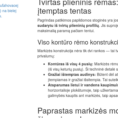
Tvirtas plieninis rėmas:
įtemptas tentas
Pagrindas patikimos papildomos stoginės yra jos 
sudarytu iš tvirtų plieninių profilių
. Jis suproj
maksimalią paramą pačiam tentui.
Viso kontūro rėmo konstrukci
Markizės konstrukcija nėra tik dvi rankos — tai tv
privalumų:
Kontūras iš visų 4 pusių:
Markizės rėmas
(iš visų keturių pusių). Ši techninė detalė s
Gražiai ištemptas audinys:
Būtent dėl at
įtempiamas ir gražiai išsitempia. Tai suteik
Atsparumas lietui ir vandens kaupimuis
horizontalioje plokštumoje, taip užkertama
galimybės kauptis ant markizės, taip aps
Paprastas markizės mo