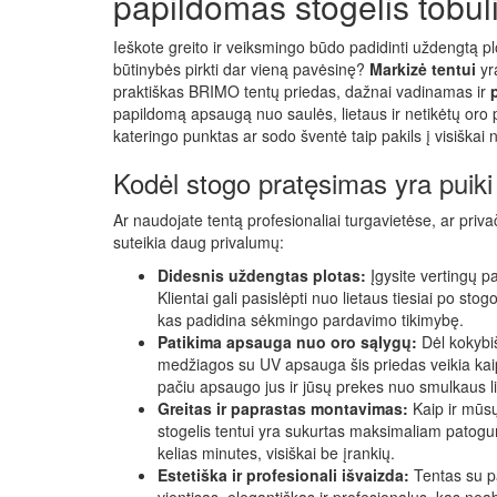
papildomas stogelis tobu
Ieškote greito ir veiksmingo būdo padidinti uždengtą p
būtinybės pirkti dar vieną pavėsinę?
Markizė tentui
yr
praktiškas BRIMO tentų priedas, dažnai vadinamas ir
papildomą apsaugą nuo saulės, lietaus ir netikėtų oro
kateringo punktas ar sodo šventė taip pakils į visiškai n
Kodėl stogo pratęsimas yra puiki 
Ar naudojate tentą profesionaliai turgavietėse, ar priva
suteikia daug privalumų:
Didesnis uždengtas plotas:
Įgysite vertingų p
Klientai gali pasislėpti nuo lietaus tiesiai po stog
kas padidina sėkmingo pardavimo tikimybę.
Patikima apsauga nuo oro sąlygų:
Dėl kokybi
medžiagos su UV apsauga šis priedas veikia kai
pačiu apsaugo jus ir jūsų prekes nuo smulkaus l
Greitas ir paprastas montavimas:
Kaip ir mūsų 
stogelis tentui yra sukurtas maksimaliam patogumu
kelias minutes, visiškai be įrankių.
Estetiška ir profesionali išvaizda:
Tentas su p