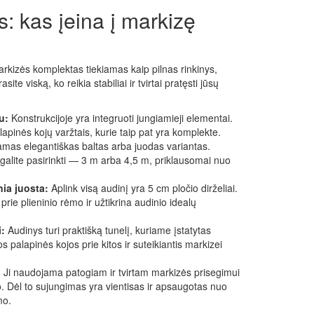
s: kas įeina į markizę
kizės komplektas tiekiamas kaip pilnas rinkinys,
te viską, ko reikia stabiliai ir tvirtai pratęsti jūsų
u:
Konstrukcijoje yra integruoti jungiamieji elementai.
alapinės kojų varžtais, kurie taip pat yra komplekte.
amas elegantiškas baltas arba juodas variantas.
į galite pasirinkti — 3 m arba 4,5 m, priklausomai nuo
nia juosta:
Aplink visą audinį yra 5 cm pločio dirželiai.
i prie plieninio rėmo ir užtikrina audinio idealų
i:
Audinys turi praktišką tunelį, kuriame įstatytas
s palapinės kojos prie kitos ir suteikiantis markizei
:
Ji naudojama patogiam ir tvirtam markizės prisegimui
o. Dėl to sujungimas yra vientisas ir apsaugotas nuo
mo.