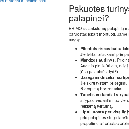
Pakuotės turiny
palapinei?
BRIMO sulankstomų palapinių mar
paruoštas iškart montuoti. Jame rasi
stogą:
Plieninis rėmas baltu lak
Jie tvirtai prisukami prie p
Markizės audinys:
Priein
Audinio plotis 90 cm, o ilg
jūsų palapinės dydžio.
Užsegami dirželiai su lip
Jie skirti tvirtam prisegimu
ištempimą horizontaliai.
Tunelis vedančiai strypa
strypas, vedantis nuo vieno
reikiamą tvirtumą.
Lipni juosta per visą ilgį
prie palapinės stogo krašt
prapūtimo ar prasiskverbi