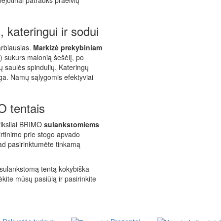
bejotinai patrauks praeivių
kateringui ir sodui
arbiausias.
Markizė prekybiniam
) sukurs malonią šešėlį, po
ių saulės spindulių. Kateringų
anga. Namų sąlygomis efektyviai
 tentais
 tiksliai BRIMO
sulankstomiems
virtinimo prie stogo apvado
ad pasirinktumėte tinkamą
 sulankstomą tentą kokybiška
kite mūsų pasiūlą ir pasirinkite