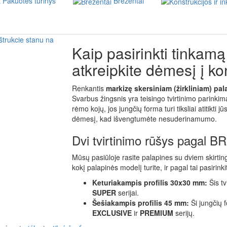
Pakuotės turinys
Brezentai
Kaip pasirinkti tinkamą
atkreipkite dėmesį į kon
Renkantis
markizę skersiniam (žirkliniam) pa
Svarbus žingsnis yra teisingo tvirtinimo parinkim
rėmo kojų, jos jungčių forma turi tiksliai atitikti j
dėmesį, kad išvengtumėte nesuderinamumo.
Dvi tvirtinimo rūšys pagal B
Mūsų pasiūloje rasite palapines su dviem skirtingų
kokį palapinės modelį turite, ir pagal tai pasirink
Keturiakampis profilis 30x30 mm:
Šis tv
SUPER
serijai.
Šešiakampis profilis 45 mm:
Ši jungčių f
EXCLUSIVE
ir
PREMIUM
serijų.