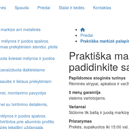
inės
Spauda
Priedai
Stalai ir kėdės
Kontaktas
Priedai
Praktiška markizė palapi
Praktiška mar
padidinkite 
Papildomos stoginės turinys
Rėminės strypai, apkabos ir varž
5 metų garantija
visiems vartotojams.
Variantai
Siūlome tik baltą ir juodą markizę
Pristatymas
Prekės, supakuotos iki 15:00 val.,