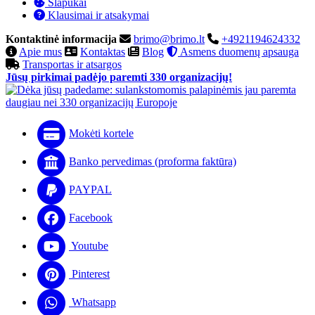
Slapukai
Klausimai ir atsakymai
Kontaktinė informacija
brimo@brimo.lt
+4921194624332
Apie mus
Kontaktas
Blog
Asmens duomenų apsauga
Transportas ir atsargos
Jūsų pirkimai padėjo paremti 330 organizacijų!
Mokėti kortele
Banko pervedimas (proforma faktūra)
PAYPAL
Facebook
Youtube
Pinterest
Whatsapp