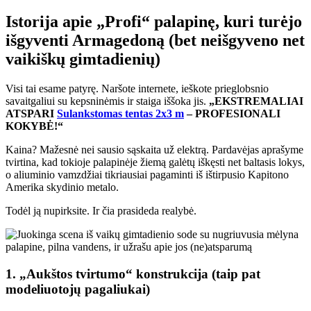
Istorija apie „Profi“ palapinę, kuri turėjo
išgyventi Armagedoną (bet neišgyveno net
vaikiškų gimtadienių)
Visi tai esame patyrę. Naršote internete, ieškote prieglobsnio
savaitgaliui su kepsninėmis ir staiga iššoka jis.
„EKSTREMALIAI
ATSPARI
Sulankstomas tentas 2x3 m
– PROFESIONALI
KOKYBĖ!“
Kaina? Mažesnė nei sausio sąskaita už elektrą. Pardavėjas aprašyme
tvirtina, kad tokioje palapinėje žiemą galėtų iškęsti net baltasis lokys,
o aliuminio vamzdžiai tikriausiai pagaminti iš ištirpusio Kapitono
Amerika skydinio metalo.
Todėl ją nupirksite. Ir čia prasideda realybė.
1. „Aukštos tvirtumo“ konstrukcija (taip pat
modeliuotojų pagaliukai)