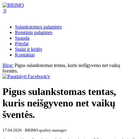
0
Sulankstomos palapinės
Renginių palapinės
Spauda
Priedai
Stalai ir kėdės
Kontaktas
Blog:
Pigus sulankstomas tentas, kuris neišgyveno net vaikų
šventės.
Pigus sulankstomas tentas,
kuris neišgyveno net vaikų
šventės.
17.04.2026 · BRIMO quality manager