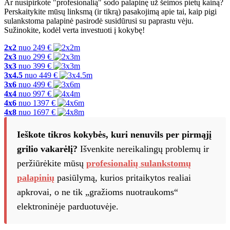
Ar nusipirkote "profesionalią" sodo palapinę už šeimos pietų kainą?
Perskaitykite mūsų linksmą (ir tikrą) pasakojimą apie tai, kaip pigi
sulankstoma palapinė pasirodė susidūrusi su paprastu vėju.
Sužinokite, kodėl verta investuoti į kokybę!
2x2
nuo
249
€
2x3
nuo
299
€
3x3
nuo
399
€
3x4.5
nuo
449
€
3x6
nuo
499
€
4x4
nuo
997
€
4x6
nuo
1397
€
4x8
nuo
1697
€
Ieškote tikros kokybės, kuri nenuvils per pirmąjį
grilio vakarėlį?
Išvenkite nereikalingų problemų ir
peržiūrėkite mūsų
profesionalių sulankstomų
palapinių
pasiūlymą, kurios pritaikytos realiai
apkrovai, o ne tik „gražioms nuotraukoms“
elektroninėje parduotuvėje.