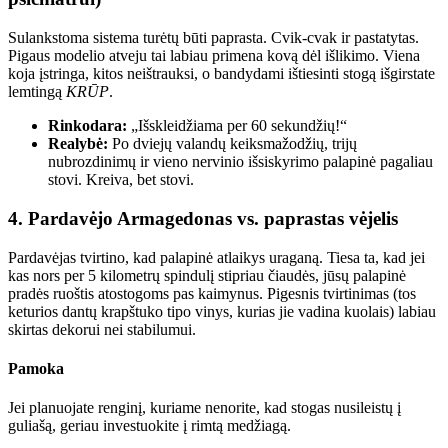
Sulankstoma sistema turėtų būti paprasta. Cvik-cvak ir pastatytas.
Pigaus modelio atveju tai labiau primena kovą dėl išlikimo. Viena
koja įstringa, kitos neištrauksi, o bandydami ištiesinti stogą išgirstate
lemtingą
KRŪP
.
Rinkodara:
„Išskleidžiama per 60 sekundžių!“
Realybė:
Po dviejų valandų keiksmažodžių, trijų
nubrozdinimų ir vieno nervinio išsiskyrimo palapinė pagaliau
stovi. Kreiva, bet stovi.
4. Pardavėjo Armagedonas vs. paprastas vėjelis
Pardavėjas tvirtino, kad palapinė atlaikys uraganą. Tiesa ta, kad jei
kas nors per 5 kilometrų spindulį stipriau čiaudės, jūsų palapinė
pradės ruoštis atostogoms pas kaimynus. Pigesnis tvirtinimas (tos
keturios dantų krapštuko tipo vinys, kurias jie vadina kuolais) labiau
skirtas dekorui nei stabilumui.
Pamoka
Jei planuojate renginį, kuriame nenorite, kad stogas nusileistų į
guliašą, geriau investuokite į rimtą medžiagą.