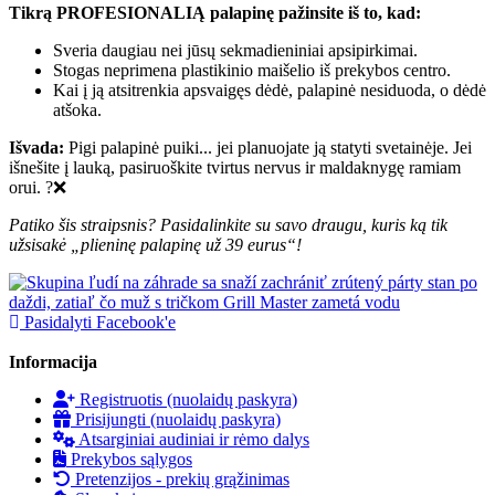
Tikrą PROFESIONALIĄ palapinę pažinsite iš to, kad:
Sveria daugiau nei jūsų sekmadieniniai apsipirkimai.
Stogas neprimena plastikinio maišelio iš prekybos centro.
Kai į ją atsitrenkia apsvaigęs dėdė, palapinė nesiduoda, o dėdė
atšoka.
Išvada:
Pigi palapinė puiki... jei planuojate ją statyti svetainėje. Jei
išnešite į lauką, pasiruoškite tvirtus nervus ir maldaknygę ramiam
orui. ?️❌
Patiko šis straipsnis? Pasidalinkite su savo draugu, kuris ką tik
užsisakė „plieninę palapinę už 39 eurus“!
Pasidalyti Facebook'e
Informacija
Registruotis (nuolaidų paskyra)
Prisijungti (nuolaidų paskyra)
Atsarginiai audiniai ir rėmo dalys
Prekybos sąlygos
Pretenzijos - prekių grąžinimas