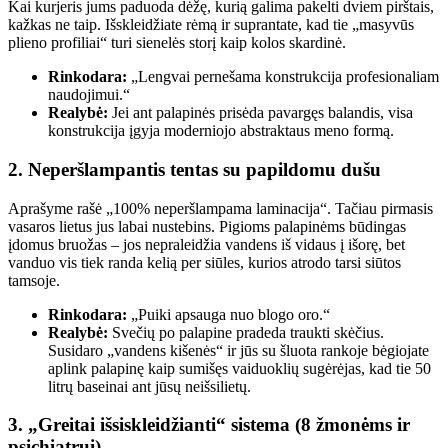
Kai kurjeris jums paduoda dėžę, kurią galima pakelti dviem pirštais,
kažkas ne taip. Išskleidžiate rėmą ir suprantate, kad tie „masyvūs
plieno profiliai“ turi sienelės storį kaip kolos skardinė.
Rinkodara:
„Lengvai pernešama konstrukcija profesionaliam
naudojimui.“
Realybė:
Jei ant palapinės prisėda pavargęs balandis, visa
konstrukcija įgyja moderniojo abstraktaus meno formą.
2. Neperšlampantis tentas su papildomu dušu
Aprašyme rašė „100% neperšlampama laminacija“. Tačiau pirmasis
vasaros lietus jus labai nustebins. Pigioms palapinėms būdingas
įdomus bruožas – jos nepraleidžia vandens iš vidaus į išorę, bet
vanduo vis tiek randa kelią per siūles, kurios atrodo tarsi siūtos
tamsoje.
Rinkodara:
„Puiki apsauga nuo blogo oro.“
Realybė:
Svečių po palapine pradeda traukti skėčius.
Susidaro „vandens kišenės“ ir jūs su šluota rankoje bėgiojate
aplink palapinę kaip sumišęs vaiduoklių sugėrėjas, kad tie 50
litrų baseinai ant jūsų neišsilietų.
3. „Greitai išsiskleidžianti“ sistema (8 žmonėms ir
psichiatrui)