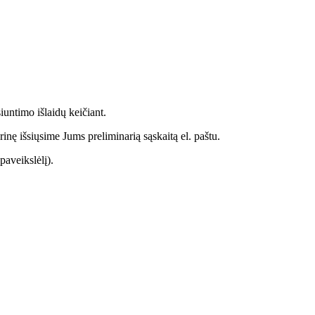
siuntimo išlaidų keičiant.
nę išsiųsime Jums preliminarią sąskaitą el. paštu.
paveikslėlį).