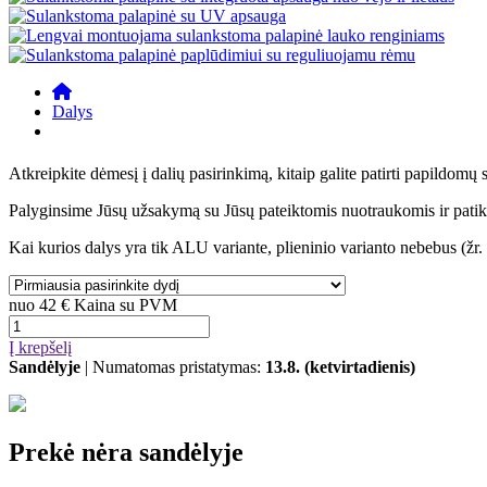
Dalys
Atkreipkite dėmesį į dalių pasirinkimą, kitaip galite patirti papildomų 
Palyginsime Jūsų užsakymą su Jūsų pateiktomis nuotraukomis ir patikri
Kai kurios dalys yra tik ALU variante, plieninio varianto nebebus (žr. 
nuo
42 €
Kaina su PVM
Į krepšelį
Sandėlyje
| Numatomas pristatymas:
13.8. (ketvirtadienis)
Prekė nėra sandėlyje