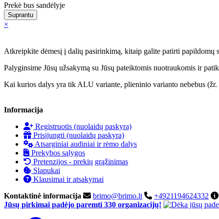
Prekė bus sandėlyje
Suprantu
×
Atkreipkite dėmesį į dalių pasirinkimą, kitaip galite patirti papildomų 
Palyginsime Jūsų užsakymą su Jūsų pateiktomis nuotraukomis ir patikri
Kai kurios dalys yra tik ALU variante, plieninio varianto nebebus (žr. 
Informacija
Registruotis (nuolaidų paskyra)
Prisijungti (nuolaidų paskyra)
Atsarginiai audiniai ir rėmo dalys
Prekybos sąlygos
Pretenzijos - prekių grąžinimas
Slapukai
Klausimai ir atsakymai
Kontaktinė informacija
brimo@brimo.lt
+4921194624332
Jūsų pirkimai padėjo paremti 330 organizacijų!