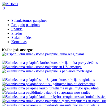
0
Sulankstomos palapinės
Renginių palapinės
Spauda
Priedai
Stalai ir kėdės
Kontaktas
Kol baigsis atsargos!