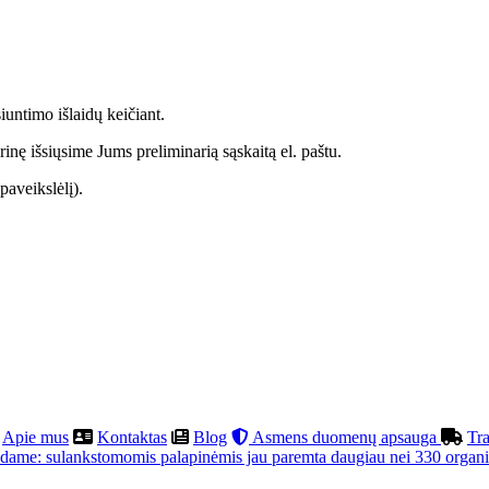
siuntimo išlaidų keičiant.
nę išsiųsime Jums preliminarią sąskaitą el. paštu.
paveikslėlį).
Apie mus
Kontaktas
Blog
Asmens duomenų apsauga
Tra